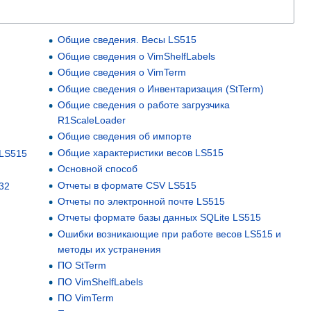
Общие сведения. Весы LS515
Общие сведения о VimShelfLabels
Общие сведения о VimTerm
Общие сведения о Инвентаризация (StTerm)
Общие сведения о работе загрузчика
R1ScaleLoader
Общие сведения об импорте
Общие характеристики весов LS515
 LS515
Основной способ
Отчеты в формате CSV LS515
32
Отчеты по электронной почте LS515
Отчеты формате базы данных SQLite LS515
Ошибки возникающие при работе весов LS515 и
методы их устранения
ПО StTerm
ПО VimShelfLabels
ПО VimTerm