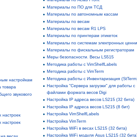
Материалы по ПО для ТСД
Материалы по автономным кассам
Материалы по весам
Материалы по весам R1 LPS
Материалы по принтерам этикеток
Материалы по системам электронных ценни
Материалы по фискальным регистраторам
Меры безопасности. Весы LS515
Методика работы с VimShelfLabels
Методика работы с VimTerm
Методика работы с Инвентаризация (StTerm
тным настройкам
Настройка "Сервера загрузки" для работы с
 товара
файлами формата весов Digi
щего звукового
Настройка IP адреса весов LS215 (32 бита)
Настройка IP адреса весов LS215 (8 бит)
Настройка VimShelfLabels
х настроек
Настройка VimTerm
х настроек
Настройка WiFi в весах LS215 (32 бита)
Настройка WiFi модуля Asus LS215 (32 бита
на весах