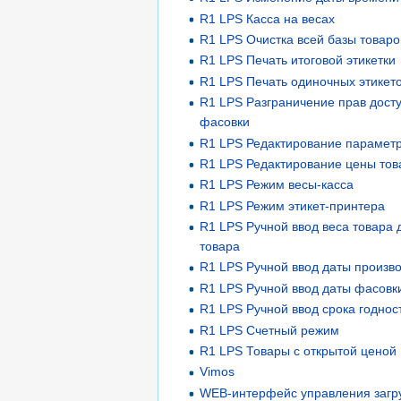
R1 LPS Касса на весах
R1 LPS Очистка всей базы товаро
R1 LPS Печать итоговой этикетки
R1 LPS Печать одиночных этикет
R1 LPS Разграничение прав дост
фасовки
R1 LPS Редактирование параметр
R1 LPS Редактирование цены тов
R1 LPS Режим весы-касса
R1 LPS Режим этикет-принтера
R1 LPS Ручной ввод веса товара
товара
R1 LPS Ручной ввод даты произво
R1 LPS Ручной ввод даты фасовк
R1 LPS Ручной ввод срока годнос
R1 LPS Счетный режим
R1 LPS Товары с открытой ценой
Vimos
WEB-интерфейс управления загр