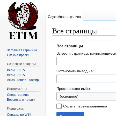
Служебная страница
Все страницы
Перейти
Перейти
Все страницы
к
к
Заглавная страница
Вывести страницы, начинающиеся
навигации
поиску
Свежие правки
Основные разделы
Весы LS215
Остановить вывод на:
Весы LS515
Aclas Front/R1 Кассир
Пространство имён:
Инструменты
Спецстраницы
(основное)
Версия для печати
Скрыть перенаправления
Поддержка
Справка по WIKI