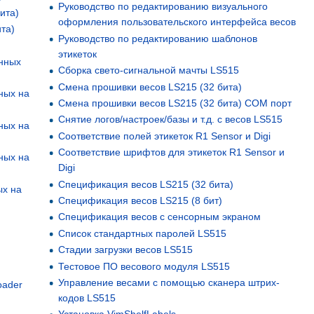
Руководство по редактированию визуального
ита)
оформления пользовательского интерфейса весов
ита)
Руководство по редактированию шаблонов
этикеток
анных
Сборка свето-сигнальной мачты LS515
Смена прошивки весов LS215 (32 бита)
ных на
Смена прошивки весов LS215 (32 бита) COM порт
Снятие логов/настроек/базы и т.д. с весов LS515
ных на
Соответствие полей этикеток R1 Sensor и Digi
Соответствие шрифтов для этикеток R1 Sensor и
ных на
Digi
Спецификация весов LS215 (32 бита)
ых на
Спецификация весов LS215 (8 бит)
Спецификация весов с сенсорным экраном
Список стандартных паролей LS515
Стадии загрузки весов LS515
Тестовое ПО весового модуля LS515
Управление весами с помощью сканера штрих-
oader
кодов LS515