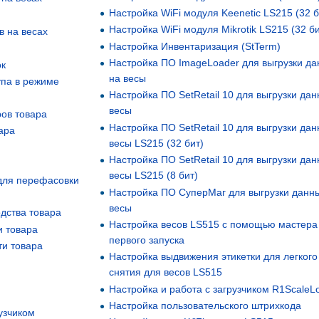
Настройка WiFi модуля Keenetic LS215 (32 б
Настройка WiFi модуля Mikrotik LS215 (32 б
в на весах
Настройка Инвентаризация (StTerm)
Настройка ПО ImageLoader для выгрузки д
ок
на весы
упа в режиме
Настройка ПО SetRetail 10 для выгрузки дан
весы
ов товара
Настройка ПО SetRetail 10 для выгрузки дан
ара
весы LS215 (32 бит)
Настройка ПО SetRetail 10 для выгрузки дан
весы LS215 (8 бит)
 для перефасовки
Настройка ПО СуперМаг для выгрузки данн
весы
дства товара
Настройка весов LS515 с помощью мастера
и товара
первого запуска
ти товара
Настройка выдвижения этикетки для легкого
снятия для весов LS515
Настройка и работа с загрузчиком R1ScaleL
Настройка пользовательского штрихкода
узчиком