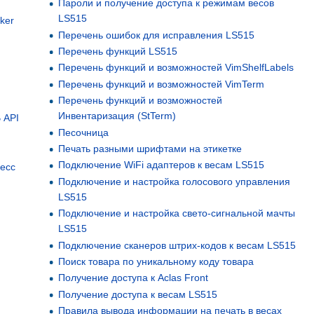
Пароли и получение доступа к режимам весов
LS515
ker
Перечень ошибок для исправления LS515
Перечень функций LS515
Перечень функций и возможностей VimShelfLabels
Перечень функций и возможностей VimTerm
Перечень функций и возможностей
Инвентаризация (StTerm)
 API
Песочница
Печать разными шрифтами на этикетке
Подключение WiFi адаптеров к весам LS515
есс
Подключение и настройка голосового управления
LS515
Подключение и настройка свето-сигнальной мачты
LS515
Подключение сканеров штрих-кодов к весам LS515
Поиск товара по уникальному коду товара
Получение доступа к Aclas Front
Получение доступа к весам LS515
Правила вывода информации на печать в весах