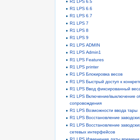
R1 LPS 6.5
R1 LPS 6.6
R1 LPS 6.7
R1 LPS 7
R1 LPS 8
R1 LPS 9
R1 LPS ADMIN
R1 LPS Admin1
R1 LPS Features
R1 LPS printer
R1 LPS Блокировка весов
R1 LPS Быстрый доступ к конкре
R1 LPS Ввод фиксированный веса
R1 LPS Включение/выключение об
сопровождения
R1 LPS Возможности ввода тары
R1 LPS Восстановление заводски
R1 LPS Восстановление заводски
сетевых интерфейсов
R1 LPS Изменение даты времени 