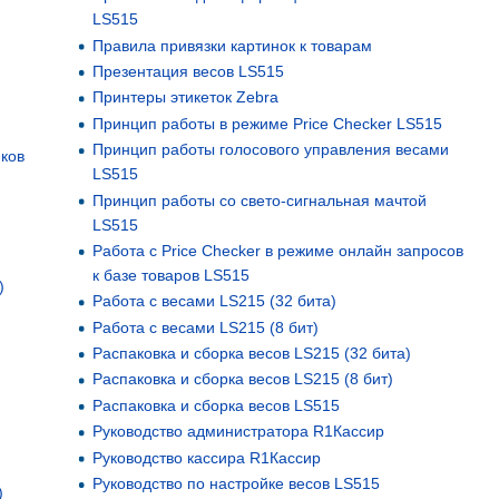
LS515
Правила привязки картинок к товарам
Презентация весов LS515
Принтеры этикеток Zebra
Принцип работы в режиме Price Checker LS515
Принцип работы голосового управления весами
ков
LS515
Принцип работы со свето-сигнальная мачтой
LS515
Работа с Price Checker в режиме онлайн запросов
к базе товаров LS515
)
Работа с весами LS215 (32 бита)
Работа с весами LS215 (8 бит)
Распаковка и сборка весов LS215 (32 бита)
Распаковка и сборка весов LS215 (8 бит)
Распаковка и сборка весов LS515
Руководство администратора R1Кассир
Руководство кассира R1Кассир
Руководство по настройке весов LS515
)