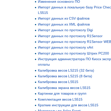
Изменения основного ПО
Импорт данных в локальную базу Price Chec
LS515
Импорт данных из CSV файлов
Импорт данных из XML файлов
Импорт данных по протоколу Digi
Импорт данных по протоколу R1Sensor
Импорт данных по протоколу R1Sensor WEB
Импорт данных по протоколу xArt
Импорт данных по протоколу Штрих PC200
Инструкция администратора ПО Киоск экспр
оплаты
Калибровка весов LS215 (32 бита)
Калибровка весов LS215 (8 бита)
Калибровка весов LS515
Калибровка экрана весов LS515
Картинки для товаров и групп
Комплектация весов LS515
Краткие инструкции для весов LS515
Материалы по Aclas Front