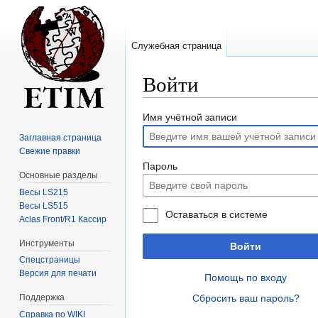
Служебная страница
Войти
Перейти
Перейти
Имя учётной записи
к
к
Заглавная страница
навигации
поиску
Свежие правки
Пароль
Основные разделы
Весы LS215
Весы LS515
Оставаться в системе
Aclas Front/R1 Кассир
Инструменты
Войти
Спецстраницы
Версия для печати
Помощь по входу
Сбросить ваш пароль?
Поддержка
Справка по WIKI