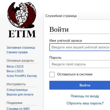
Служебная страница
Войти
Перейти
Перейти
Имя учётной записи
к
к
Заглавная страница
навигации
поиску
Свежие правки
Пароль
Основные разделы
Весы LS215
Весы LS515
Оставаться в системе
Aclas Front/R1 Кассир
Инструменты
Войти
Спецстраницы
Версия для печати
Помощь по входу
Сбросить ваш пароль?
Поддержка
Справка по WIKI